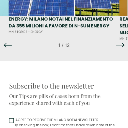
ENERGY: MILANO NOTAI NEL FINANZIAMENTO
REA
DA 355 MILIONI A FAVORE DI N-SUN ENERGY
SEL
MN STORIES •
ENERGY
NUO
MN S
1
/ 12
Subscribe to the newsletter
Our Tips are pills of cases born from the
experience shared with each of you
I AGREE TO RECEIVE THE MILANO NOTAI NEWSLETTER
By checking the box, I confirm that I have taken note of the