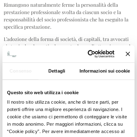
Rimangono naturalmente ferme la personalità della
prestazione professionale svolta da ciascun socio e la
responsabilità del socio professionista che ha eseguito la
specifica prestazione.
L’adozione della forma di società, di capitali, tra avvocati
si sta rivelando particolarmente degna di attenzione per le
associazioni professionali che fanno parte del network
internazionale di grandi studi legali stranieri, dove
l’assunzione della forma societaria permette l’ingresso
Consenso
Dettagli
Informazioni sui cookie
diretto dell’entità straniera di riferimento nella struttura
organizzativa dell’attività italiana.
Questo sito web utilizza i cookie
Data la peculiarità di questo tipo di società,
la redazione
dello statuto di una S.t.A. si rivela un’attività
Il nostro sito utilizza cookie, anche di terze parti, per
particolarmente delicata
, che deve necessariamente
poterti offrire una migliore esperienza di navigazione. I
trovare il corretto equilibrio tra la caratterizzazione di
cookie che usiamo ci permettono di conteggiare le visite
una professione di natura personale come quella forense e
in modo anonimo. Per maggiori informazioni, clicca su
i meccanismi e le logiche delle società di capitali.
“Cookie policy”. Per avere immediatamente accesso al