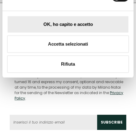
OK, ho capito e accetto
Subscribe to the newsletter
Our Tips are pills of cases born from the
Accetta selezionati
experience shared with each of you
Rifiuta
I AGREE TO RECEIVE THE MILANO NOTAI NEWSLETTER
By checking the box, I confirm that I have taken note of the
information pursuant to art. 13 GDPR, that I have already
turned 16 and express my consent, optional and revocable
at any time, to the processing of my data by Milano Notai
for the sending of the Newsletter as indicated in the
Privacy
Policy
.