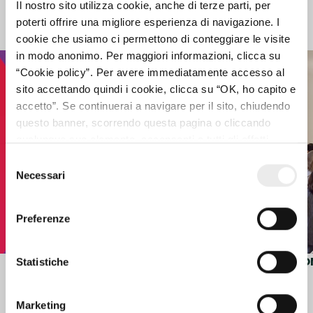
Il nostro sito utilizza cookie, anche di terze parti, per
Projects
poterti offrire una migliore esperienza di navigazione. I
cookie che usiamo ci permettono di conteggiare le visite
in modo anonimo. Per maggiori informazioni, clicca su
“Cookie policy”. Per avere immediatamente accesso al
sito accettando quindi i cookie, clicca su “OK, ho capito e
accetto”. Se continuerai a navigare per il sito, chiudendo
questo banner, scorrendo questa pagina o cliccando
qualunque suo elemento, acconsenti a tutti gli effetti
all’uso dei cookie. Diversamente, potrai abbandonare il
Selezione
sito
Necessari
del
consenso
Preferenze
VISUAL LEGAL SMART REPORT
CO
Statistiche
1
/ 4
Marketing