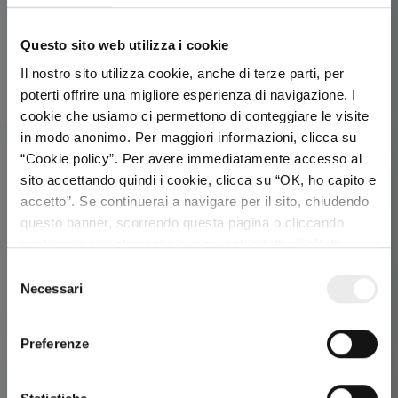
Questo sito web utilizza i cookie
Il nostro sito utilizza cookie, anche di terze parti, per
poterti offrire una migliore esperienza di navigazione. I
cookie che usiamo ci permettono di conteggiare le visite
in modo anonimo. Per maggiori informazioni, clicca su
“Cookie policy”. Per avere immediatamente accesso al
sito accettando quindi i cookie, clicca su “OK, ho capito e
accetto”. Se continuerai a navigare per il sito, chiudendo
questo banner, scorrendo questa pagina o cliccando
MILANO NOTAI IS
qualunque suo elemento, acconsenti a tutti gli effetti
all’uso dei cookie. Diversamente, potrai abbandonare il
Selezione
SMART
C
sito
Necessari
del
consenso
Preferenze
via Manzoni 12, Milano