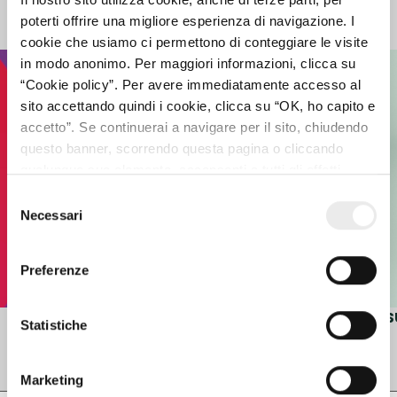
Projects
poterti offrire una migliore esperienza di navigazione. I
cookie che usiamo ci permettono di conteggiare le visite
in modo anonimo. Per maggiori informazioni, clicca su
“Cookie policy”. Per avere immediatamente accesso al
sito accettando quindi i cookie, clicca su “OK, ho capito e
accetto”. Se continuerai a navigare per il sito, chiudendo
questo banner, scorrendo questa pagina o cliccando
qualunque suo elemento, acconsenti a tutti gli effetti
all’uso dei cookie. Diversamente, potrai abbandonare il
Selezione
sito
Necessari
del
consenso
Preferenze
SRL ONLINE
VIS
Statistiche
1
/ 4
Marketing