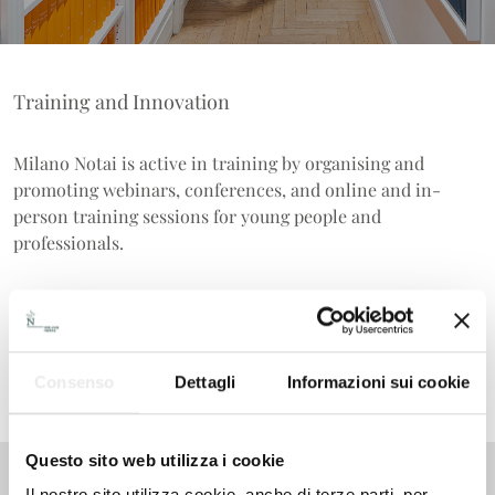
Training and Innovation
Milano Notai is active in training by organising and
promoting webinars, conferences, and online and in-
person training sessions for young people and
professionals.
(There are currently no events scheduled)
Consenso
Dettagli
Informazioni sui cookie
Questo sito web utilizza i cookie
Il nostro sito utilizza cookie, anche di terze parti, per