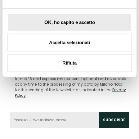
OK, ho capito e accetto
Subscribe to the newsletter
Our Tips are pills of cases born from the
experience shared with each of you
Accetta selezionati
I AGREE TO RECEIVE THE MILANO NOTAI NEWSLETTER
Rifiuta
By checking the box, I confirm that I have taken note of the
information pursuant to art. 13 GDPR, that I have already
turned 16 and express my consent, optional and revocable
at any time, to the processing of my data by Milano Notai
for the sending of the Newsletter as indicated in the
Privacy
Policy
.