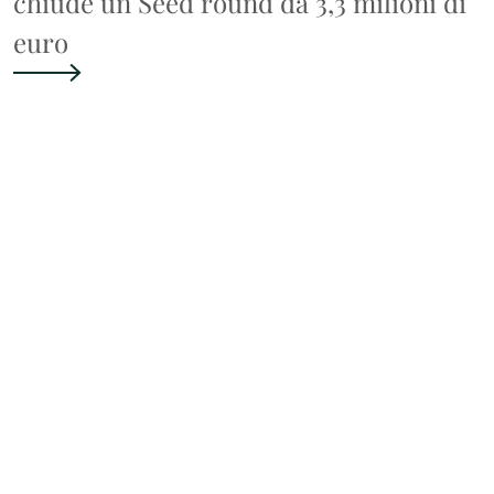
chiude un Seed round da 3,3 milioni di
euro
Subscribe to the newsletter
Our Tips are pills of cases born from the
experience shared with each of you
I AGREE TO RECEIVE THE MILANO NOTAI NEWSLETTER
By checking the box, I confirm that I have taken note of the