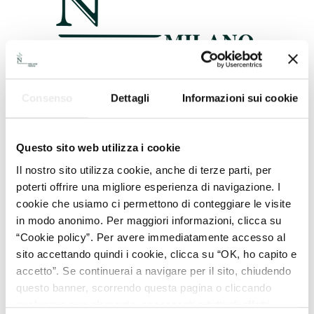
NON PROFIT & TERZO SETTORE
Consenso
Dettagli
Informazioni sui cookie
Mancato versamento delle quote
associative e sospensione dei diritti
Questo sito web utilizza i cookie
dell’associato moroso
Il nostro sito utilizza cookie, anche di terze parti, per
poterti offrire una migliore esperienza di navigazione. I
cookie che usiamo ci permettono di conteggiare le visite
in modo anonimo. Per maggiori informazioni, clicca su
“Cookie policy”. Per avere immediatamente accesso al
sito accettando quindi i cookie, clicca su “OK, ho capito e
accetto”. Se continuerai a navigare per il sito, chiudendo
questo banner, scorrendo questa pagina o cliccando
qualunque suo elemento, acconsenti a tutti gli effetti