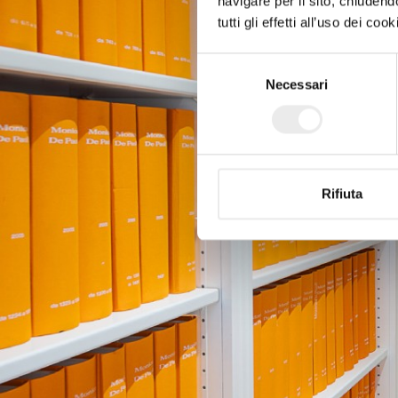
navigare per il sito, chiude
tutti gli effetti all’uso dei c
Selezione
Necessari
del
consenso
Rifiuta