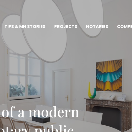
TIPS & MN STORIES
PROJECTS
NOTARIES
COMPE
s of a modern
otary public