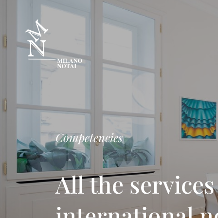
Competencies
All the service
international n