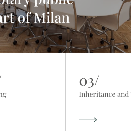
art of Milan
/
03/
ng
Inheritance and