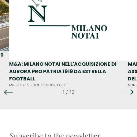
50
M&A: MILANO NOTAI NELL'ACQUISIZIONE DI
MA
AURORA PRO PATRIA 1919 DA ESTRELLA
ASS
FOOTBALL
DE
MN STORIES •
DIRITTO SOCIETARIO
NON 
1
/ 12
Subscribe to the newsletter