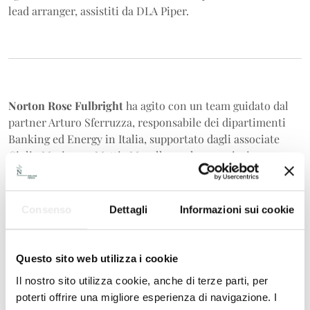
lead arranger, assistiti da DLA Piper.
Norton Rose Fulbright
ha agito con un team guidato dal
partner Arturo Sferruzza, responsabile dei dipartimenti
Banking ed Energy in Italia, supportato dagli associate
Giulio Mariano e Mattia Musella per la negoziazione e
finalizzazione della documentazione finanziaria, e dalla
senior associate Stefania Casini per i profili di diritto
amministrativo e dal counsel Andrea Isola per i profili
Consenso
Dettagli
Informazioni sui cookie
fiscali.
DLA Piper
ha assistito le banche con un team coordinato
Questo sito web utilizza i cookie
dal partner Giampiero Priori, co-head Corporate Finance,
Il nostro sito utilizza cookie, anche di terze parti, per
affiancato dagli avvocati Silvia Ravagnani e Carolina
poterti offrire una migliore esperienza di navigazione. I
Magaglio e da Vittoria Panerai per gli aspetti finance. Il