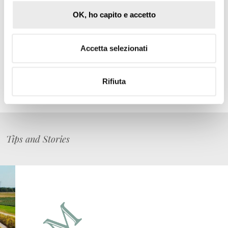
Gli aspetti notarili sono stati curati da
Milano Notai
, con il
OK, ho capito e accetto
notaio
Giovannella Condò
, co-founder dello studio.
Accetta selezionati
LEGGI ARTICOLO
Rifiuta
Tips and Stories