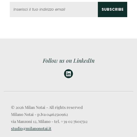
Follow us on LinkedIn
© 2026 Milan Notai - All rights reserved
Milano Notai - p.Iva 04162510962
via Manzoni 12, Milano - tel. +39 02 76017512
studio@milanonotai.it