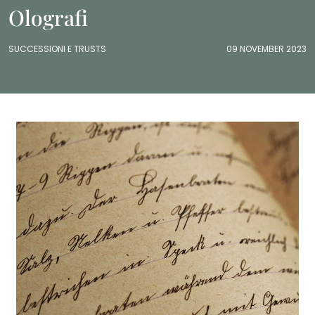
Olografi
SUCCESSIONI E TRUSTS
09 NOVEMBER 2023