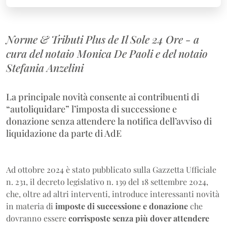
Norme & Tributi Plus de Il Sole 24 Ore - a
cura del notaio Monica De Paoli e del notaio
Stefania Anzelini
La principale novità consente ai contribuenti di
“autoliquidare” l’imposta di successione e
donazione senza attendere la notifica dell’avviso di
liquidazione da parte di AdE
Ad ottobre 2024 è stato pubblicato sulla Gazzetta Ufficiale
n. 231, il decreto legislativo n. 139 del 18 settembre 2024,
che, oltre ad altri interventi, introduce interessanti novità
in materia di
imposte di successione e donazione
che
dovranno essere
corrisposte senza più dover attendere