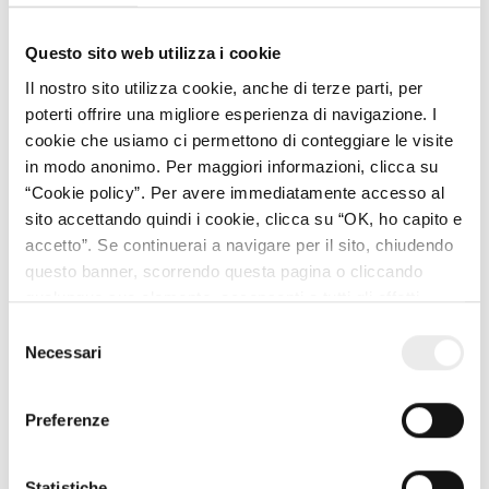
La principale normativa di riferimento è quella del d.lgs.
n. 346/1990 Testo Unico successioni e donazioni, e del d.l.
Questo sito web utilizza i cookie
n. 262/2006, che disciplina in modo specifico le aliquote e
Il nostro sito utilizza cookie, anche di terze parti, per
le franchigie.
poterti offrire una migliore esperienza di navigazione. I
cookie che usiamo ci permettono di conteggiare le visite
Come disposto dal
Testo Unico del 1990, e sino al 1° gennaio
in modo anonimo. Per maggiori informazioni, clicca su
2025
, l’
imposta viene liquidata dal competente ufficio
“Cookie policy”. Per avere immediatamente accesso al
dell’Agenzia delle Entrate
, in base alle indicazioni
sito accettando quindi i cookie, clicca su “OK, ho capito e
riportate nella
dichiarazione di successione e nelle
accetto”. Se continuerai a navigare per il sito, chiudendo
dichiarazioni sostitutive, se presenti.
questo banner, scorrendo questa pagina o cliccando
Lo schema attuale è il seguente: una volta quantificata
qualunque suo elemento, acconsenti a tutti gli effetti
l’imposta dovuta, l’ufficio, provvede alla
notifica
all’uso dei cookie. Diversamente, potrai abbandonare il
Selezione
dell’avviso di liquidazione ai soggetti obbligati al
sito
Necessari
del
pagamento;
tale notifica avviene entro
tre anni dal
consenso
momento della registrazione della dichiarazione.
Preferenze
Gli interessati, poi, devono corrispondere l’
imposta entro
il termine di 60 giorni dalla notifica
; il pagamento può
Statistiche