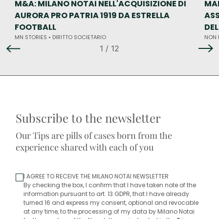
M&A: MILANO NOTAI NELL'ACQUISIZIONE DI
MA
AURORA PRO PATRIA 1919 DA ESTRELLA
ASS
FOOTBALL
DE
MN STORIES •
DIRITTO SOCIETARIO
NON 
1
/ 12
Subscribe to the newsletter
Our Tips are pills of cases born from the
experience shared with each of you
I AGREE TO RECEIVE THE MILANO NOTAI NEWSLETTER
By checking the box, I confirm that I have taken note of the
information pursuant to art. 13 GDPR, that I have already
turned 16 and express my consent, optional and revocable
at any time, to the processing of my data by Milano Notai