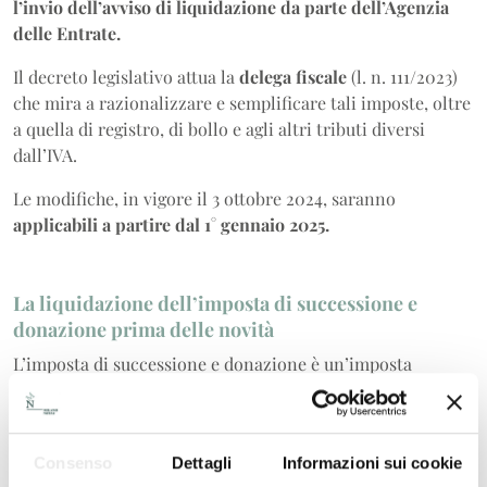
l’invio dell’avviso di liquidazione da parte dell’Agenzia
delle Entrate.
Il decreto legislativo attua la
delega fiscale
(l. n. 111/2023)
che mira a razionalizzare e semplificare tali imposte, oltre
a quella di registro, di bollo e agli altri tributi diversi
dall’IVA.
Le modifiche, in vigore il 3 ottobre 2024, saranno
applicabili a partire dal 1° gennaio 2025.
La liquidazione dell’imposta di successione e
donazione prima delle novità
L’imposta di successione e donazione è un’imposta
indiretta che riguarda i trasferimenti di beni e diritti che
avvengono per successione a causa di morte, per
donazione o a titolo gratuito, e deve essere corrisposta dai
Consenso
Dettagli
Informazioni sui cookie
soggetti che ricevono tali beni.