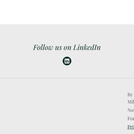
Follow us on LinkedIn
By 
Mi
Not
Fo
Pri