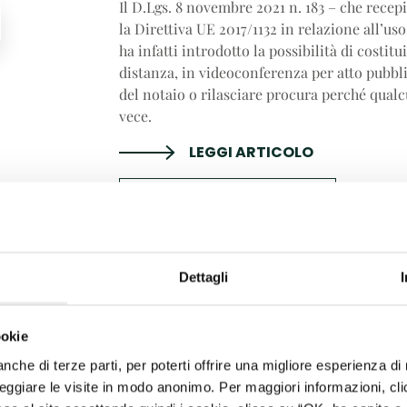
Il D.Lgs. 8 novembre 2021 n. 183 – che recepi
la Direttiva UE 2017/1132 in relazione all’uso
ha infatti introdotto la possibilità di
costitu
distanza
, in videoconferenza per atto pubbl
del notaio o rilasciare procura perché qualcu
vece.
LEGGI ARTICOLO
Scarica PDF
Dettagli
SEGUIT
ookie
 anche di terze parti, per poterti offrire una migliore esperienza d
ggiare le visite in modo anonimo. Per maggiori informazioni, cli