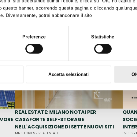
 al sito accettando quindi i cookie, clicca su “OK, ho capito e 
ndo questo banner, scorrendo questa pagina o cliccando qualunqu
ookie. Diversamente, potrai abbandonare il sito
Preferenze
Statistiche
Accetta selezionati
OK
REAL ESTATE: MILANO NOTAI PER
QUAN
AVORE
CASAFORTE SELF-STORAGE
SOCI
NELL'ACQUISIZIONE DI SETTE NUOVI SITI
INTE
MN STORIES •
REAL ESTATE
PRESS •