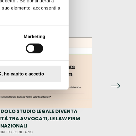
accetto”. Se continuerai a
e suo elemento, acconsenti a
Marketing
, ho capito e accetto
DO LO STUDIO LEGALE DIVENTA
MN4VENTURECAP
ETÀ TRA AVVOCATI, LE LAW FIRM
CHIUDE UN SEED R
RNAZIONALI
EURO
DIRITTO SOCIETARIO
MN STORIES •
DIRITTO SO