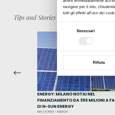
avere immediatamente accesso
navigare per il sito, chiude
tutti gli effetti all’uso dei c
Tips and Stories
Selezione
Necessari
del
consenso
Rifiuta
ENERGY: MILANO NOTAI NEL
FINANZIAMENTO DA 355 MILIONI A F
DI N-SUN ENERGY
MN STORIES •
ENERGY