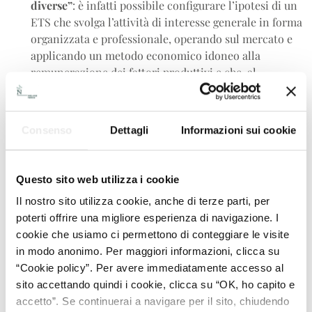
diverse”
: è infatti possibile configurare l’ipotesi di un
ETS che svolga l’attività di interesse generale in forma
organizzata e professionale, operando sul mercato e
applicando un metodo economico idoneo alla
remunerazione dei fattori produttivi e che, al
contempo, generi ricavi derivanti dalle attività diverse
entro i limiti previsti dall’art. 6 del Codice del Terzo
Settore e relativo decreto ministeriale attuativo;
Consenso
Dettagli
Informazioni sui cookie
non si deve confondere il concetto di impresa,
rilevante ai fini civilistici, con quello di ente
Questo sito web utilizza i cookie
commerciale, rilevante invece ai fini fiscali:
Il nostro sito utilizza cookie, anche di terze parti, per
ai fini fiscali le previsioni dell’articolo 79, commi
poterti offrire una migliore esperienza di navigazione. I
2 e 2-bis del Codice del Terzo Settore collegano
cookie che usiamo ci permettono di conteggiare le visite
la natura commerciale delle attività di interesse
in modo anonimo. Per maggiori informazioni, clicca su
generale al superamento dei ricavi sui costi,
“Cookie policy”. Per avere immediatamente accesso al
circostanza che presuppone una gestione
sito accettando quindi i cookie, clicca su “OK, ho capito e
tendenzialmente ispirata ad un modello
accetto”. Se continuerai a navigare per il sito, chiudendo
economico;