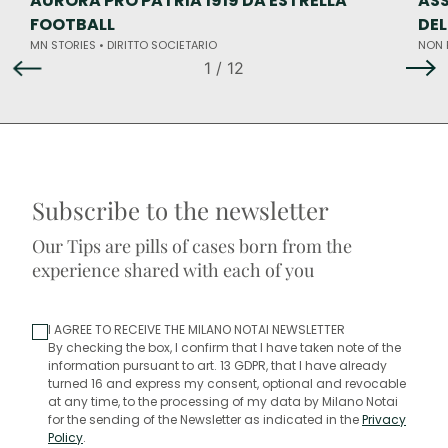
AURORA PRO PATRIA 1919 DA ESTRELLA
ASS
FOOTBALL
DE
MN STORIES •
DIRITTO SOCIETARIO
NON 
1
/ 12
Subscribe to the newsletter
Our Tips are pills of cases born from the
experience shared with each of you
I AGREE TO RECEIVE THE MILANO NOTAI NEWSLETTER
By checking the box, I confirm that I have taken note of the
information pursuant to art. 13 GDPR, that I have already
turned 16 and express my consent, optional and revocable
at any time, to the processing of my data by Milano Notai
for the sending of the Newsletter as indicated in the
Privacy
Policy
.