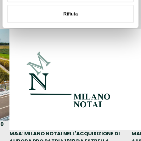
Tips and Stories
Rifiuta
50
M&A: MILANO NOTAI NELL'ACQUISIZIONE DI
MA