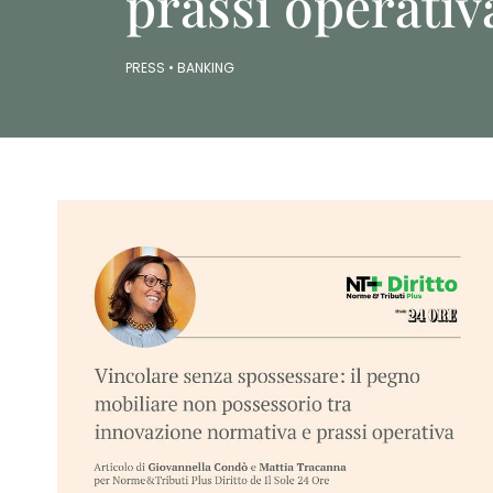
prassi operativ
PRESS •
BANKING