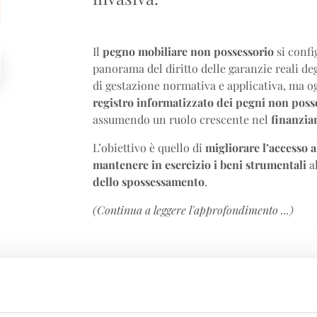
Il
pegno mobiliare
non possessorio
si confi
panorama del diritto delle garanzie reali deg
di gestazione normativa e applicativa, ma ogg
registro informatizzato dei pegni non poss
assumendo un ruolo crescente nel
finanzia
L’obiettivo è quello di
migliorare l’accesso a
mantenere in esercizio i beni strumentali
al
dello spossessamento
.
(Continua a leggere l'approfondimento ...)
LEGGI ARTICOLO