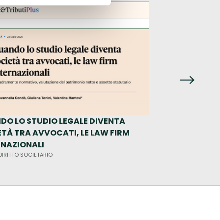
DO LO STUDIO LEGALE DIVENTA
MN4VENTURECAP
ETÀ TRA AVVOCATI, LE LAW FIRM
CHIUDE UN SEED R
RNAZIONALI
EURO
DIRITTO SOCIETARIO
MN STORIES •
DIRITTO SO