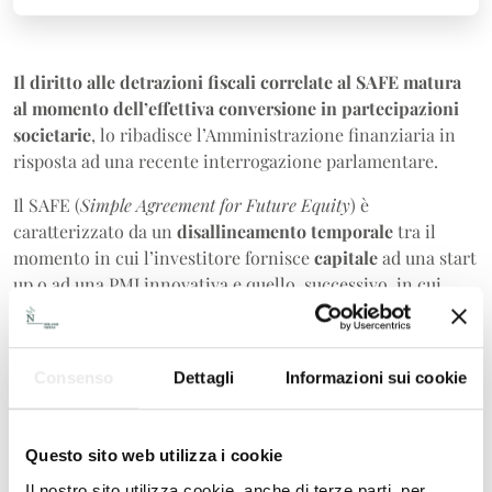
Il diritto alle detrazioni fiscali correlate al SAFE matura
al momento dell’effettiva conversione in partecipazioni
societarie
, lo ribadisce l’Amministrazione finanziaria in
risposta ad una recente interrogazione parlamentare.
Il SAFE (
Simple Agreement for Future Equity
) è
caratterizzato da un
disallineamento temporale
tra il
momento in cui l’investitore fornisce
capitale
ad una start
up o ad una PMI innovativa e quello, successivo, in cui
avviene la
conversione in partecipazioni societarie.
Secondo l’Amministrazione, ai fini della nascita del diritto
Consenso
Dettagli
Informazioni sui cookie
al godimento delle agevolazioni, non rileva il momento
del versamento delle somme, ma solo quello della
conversione. L’impostazione mira ad
evitare difficoltà
Questo sito web utilizza i cookie
valutative
dovute alla possibile differenza tra il
versamento e ciò che si traduce in un effettivo
aumento
Il nostro sito utilizza cookie, anche di terze parti, per