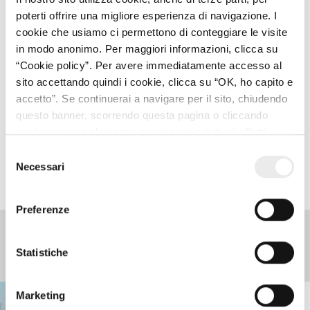
del capitale sociale, di cui si vuole garantire l’effettività.
poterti offrire una migliore esperienza di navigazione. I
cookie che usiamo ci permettono di conteggiare le visite
La risposta sottolinea anche che, costituendo
in modo anonimo. Per maggiori informazioni, clicca su
l’agevolazione un aiuto di Stato, una normativa che mira
“Cookie policy”. Per avere immediatamente accesso al
ad
anticiparla
al momento dell’investimento, richiede una
sito accettando quindi i cookie, clicca su “OK, ho capito e
preventiva
valutazione di compatibilità con la disciplina
accetto”. Se continuerai a navigare per il sito, chiudendo
EU.
questo banner, scorrendo questa pagina o cliccando
qualunque suo elemento, acconsenti a tutti gli effetti
all’uso dei cookie. Diversamente, potrai abbandonare il
Selezione
sito
Necessari
del
consenso
Preferenze
Tips and Stories
Statistiche
Marketing