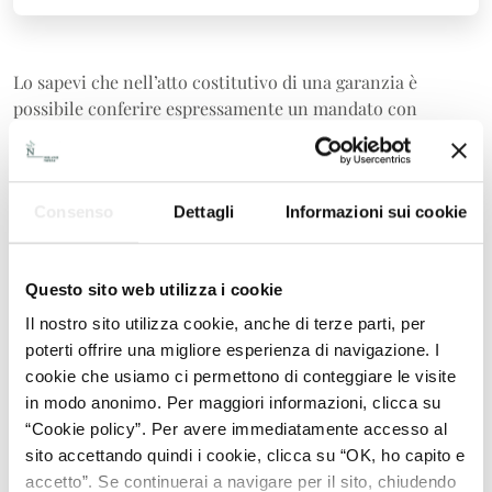
Lo sapevi che nell’atto costitutivo di una garanzia è
possibile conferire espressamente un mandato con
rappresentanza alla banca agente?
Il mandato consente alla banca agente di intervenire, in
qualità di rappresentante di tutti i creditori garantiti, nei
Consenso
Dettagli
Informazioni sui cookie
successivi atti ricognitivi, modificativi o estintivi della
garanzia.
Questo sito web utilizza i cookie
La procedura è così semplificata riducendo il numero dei
Il nostro sito utilizza cookie, anche di terze parti, per
firmatari: firma la sola banca agente.
poterti offrire una migliore esperienza di navigazione. I
cookie che usiamo ci permettono di conteggiare le visite
in modo anonimo. Per maggiori informazioni, clicca su
SEGUITECI SU LINKEDIN
“Cookie policy”. Per avere immediatamente accesso al
sito accettando quindi i cookie, clicca su “OK, ho capito e
accetto”. Se continuerai a navigare per il sito, chiudendo