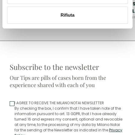
AURORA PRO PATRIA 1919 DA ESTRELLA
ASS
FOOTBALL
DE
Rifiuta
MN STORIES •
DIRITTO SOCIETARIO
NON 
1
/ 12
Subscribe to the newsletter
Our Tips are pills of cases born from the
experience shared with each of you
I AGREE TO RECEIVE THE MILANO NOTAI NEWSLETTER
By checking the box, I confirm that I have taken note of the
information pursuant to art. 13 GDPR, that I have already
turned 16 and express my consent, optional and revocable
at any time, to the processing of my data by Milano Notai
for the sending of the Newsletter as indicated in the
Privacy