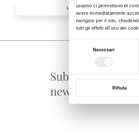
usiamo ci permettono di conte
avere immediatamente accesso
navigare per il sito, chiude
tutti gli effetti all’uso dei c
Selezione
Necessari
del
consenso
Subscribe to the
newsletter
Rifiuta