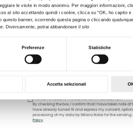
ggiare le visite in modo anonimo. Per maggiori informazioni, cli
 al sito accettando quindi i cookie, clicca su “OK, ho capito e 
ndo questo banner, scorrendo questa pagina o cliccando qualunqu
ookie. Diversamente, potrai abbandonare il sito
Preferenze
Statistiche
Our Tips are pills of cases born
with each of you
Accetta selezionati
OK
I AGREE TO RECEIVE THE MILANO NOTAI NEWSLETTER
By checking the box, I confirm that I have taken note of t
have already turned 16 and express my consent, optiona
processing of my data by Milano Notai for the sending o
Policy
.