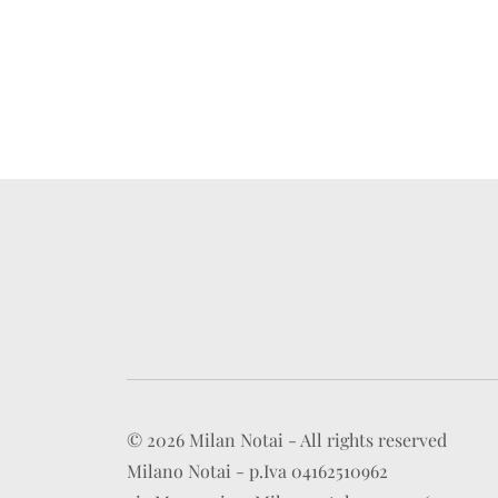
© 2026 Milan Notai - All rights reserved
Milano Notai - p.Iva 04162510962