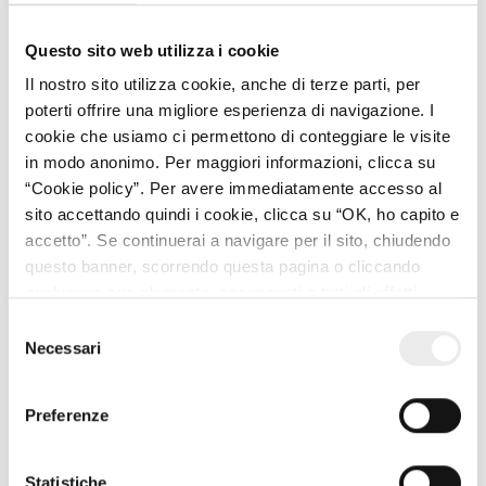
rientrano anche gli atti costitutivi di diritti reali.
Questo sito web utilizza i cookie
Con questa presa di posizione, l’amministrazione
Il nostro sito utilizza cookie, anche di terze parti, per
finanziaria si pone in netto contrasto con l’opinione della
poterti offrire una migliore esperienza di navigazione. I
Corte di Cassazione che, con ordinanza n.3462 dell’11
cookie che usiamo ci permettono di conteggiare le visite
febbraio 2021 aveva stabilito l’applicabilità dell’imposta di
in modo anonimo. Per maggiori informazioni, clicca su
registro con l’aliquota del 9% alla costituzione del diritto
“Cookie policy”. Per avere immediatamente accesso al
di superficie su un terreno agricolo al fine di costruire un
sito accettando quindi i cookie, clicca su “OK, ho capito e
impianto fotovoltaico, effettuando un parallelo con la
accetto”. Se continuerai a navigare per il sito, chiudendo
fattispecie della costituzione del diritto di servitù,
questo banner, scorrendo questa pagina o cliccando
anch’essa tassata al 9%.
qualunque suo elemento, acconsenti a tutti gli effetti
all’uso dei cookie. Diversamente, potrai abbandonare il
Selezione
sito
Necessari
del
consenso
Preferenze
SEGUITECI SU LINKEDIN
Statistiche