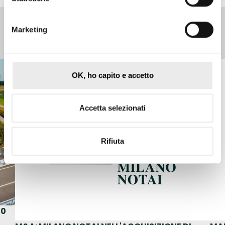
Marketing
Tips e Stories
OK, ho capito e accetto
Accetta selezionati
Rifiuta
50