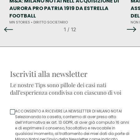
M&A: MILANO NOTAI NELL'ACQUISIZIONE DI
MA
AURORA PRO PATRIA 1919 DA ESTRELLA
ASS
FOOTBALL
DE
MN STORIES •
DIRITTO SOCIETARIO
NON 
1
/ 12
Iscriviti alla newsletter
Le nostre Tips sono pillole dei casi nati
dall’esperienza condivisa con ciascuno di voi
ACCONSENTO A RICEVERE LA NEWSLETTER DI MILANO NOTAI
Selezionando la casella, confermo di aver preso atto
dell’informativa ex art. 13 GDPR, di aver già compiuto 16 anni
e di esprimere il consenso, facoltativo e revocabile in
qualsiasi momento, al trattamento dei miei dati da parte di
Milano Notai per l’invio della Newsletter come indicato