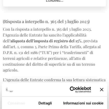
(Risposta a interpello n. 365 del 3 luglio 2023)
Con la risposta a interpello n. 365 del 3 luglio 2023,
l’Agenzia delle Entrate ha sancito l’applicabilità
dell
’aliquota dell’imposta di registro del 15%
, prevista
dall’art. 1, comma 3, Parte Prima della Tariffa, allegata al
D.P.R. n. 131 del 1986 (“TUR”) per i “trasferimenti” di
terreni agricoli e relative pertinenze, all’atto di
costituzione del diritto di superficie su di un terreno
agricolo.
L’Agenzia delle Entrate conferma la sua lettura sistematica
dell’art. 1 della Tariffa, parte I, allegata al TUR, secondo la
quale le aliquote ivi indicate sono applicabili anche a tutti
gli atti di costituzione o trasferimento di diritti reali, in
quanto, per effetto del primo periodo della norma, nella
Consenso
Dettagli
Informazioni sui cookie
nozione di trasferimento adottata dalla disposizione,