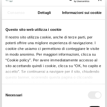
sulle Società Benefit.
Consenso
Dettagli
Informazioni sui cookie
Alcuni tra i maggiori enti italiani e internazionali si
appoggiano a noi nella costituzione, modifica degli statuti,
acquisizione della qualifica di ETS o impresa sociale, come
Questo sito web utilizza i cookie
nelle operazioni di trasformazione, fusione e scissione.
Il nostro sito utilizza cookie, anche di terze parti, per
Per tutti i nostri clienti svolgiamo attività di advisory e due
poterti offrire una migliore esperienza di navigazione. I
diligence.
cookie che usiamo ci permettono di conteggiare le visite
Al fianco di imprese e privati che lanciano progetti
in modo anonimo. Per maggiori informazioni, clicca su
strategici di innovazione sociale o impatto, consigliamo la
“Cookie policy”. Per avere immediatamente accesso al
giusta forma attuativa, applicando soluzioni giuridiche e
sito accettando quindi i cookie, clicca su “OK, ho capito e
finanziarie crossborder: operazioni straordinarie,
accetto”. Se continuerai a navigare per il sito, chiudendo
raggruppamenti fra imprese, social bond e social impact
questo banner, scorrendo questa pagina o cliccando
bond, strumenti finanziari partecipativi.
qualunque suo elemento, acconsenti a tutti gli effetti
all’uso dei cookie. Diversamente, potrai abbandonare il
Selezione
Per le famiglie che assistiamo nella costruzione di progetti
sito
Necessari
del
lifelong a protezione di persone con disabilità costituiamo
consenso
trust, vincoli di destinazione, patrimoni destinati.