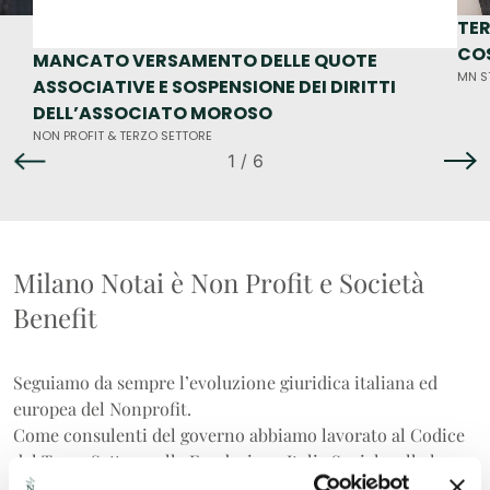
TER
COS
MANCATO VERSAMENTO DELLE QUOTE
MN S
ASSOCIATIVE E SOSPENSIONE DEI DIRITTI
DELL’ASSOCIATO MOROSO
NON PROFIT & TERZO SETTORE
1
/ 6
Milano Notai è Non Profit e Società
Benefit
Seguiamo da sempre l’evoluzione giuridica italiana ed
europea del Nonprofit.
Come consulenti del governo abbiamo lavorato al Codice
del Terzo Settore, alla Fondazione Italia Sociale, alla legge
sul Dopo di noi e agli sviluppi della legislazione italiana