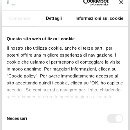
Consenso
Dettagli
Informazioni sui cookie
Questo sito web utilizza i cookie
Il nostro sito utilizza cookie, anche di terze parti, per
poterti offrire una migliore esperienza di navigazione. I
cookie che usiamo ci permettono di conteggiare le visite
in modo anonimo. Per maggiori informazioni, clicca su
“Cookie policy”. Per avere immediatamente accesso al
sito accettando quindi i cookie, clicca su “OK, ho capito e
accetto”. Se continuerai a navigare per il sito, chiudendo
questo banner, scorrendo questa pagina o cliccando
PRESS •
SUCCESSIONI E TRUSTS •
REAL ESTATE
11 NOVEMBRE 2025
qualunque suo elemento, acconsenti a tutti gli effetti
Semplificazioni e garanzie: il nuovo
all’uso dei cookie. Diversamente, potrai abbandonare il
Selezione
volto della circolazione dei beni di
sito
Necessari
del
provenienza donativa
consenso