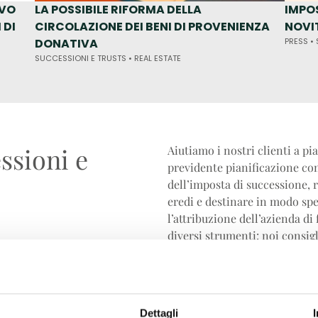
OVO
LA POSSIBILE RIFORMA DELLA
IMPOS
 DI
CIRCOLAZIONE DEI BENI DI PROVENIENZA
NOVIT
DONATIVA
PRESS •
SUCCESSIONI E TRUSTS •
REAL ESTATE
ssioni e
Aiutiamo i nostri clienti a pi
previdente pianificazione com
dell’imposta di successione, ri
eredi e destinare in modo spe
l’attribuzione dell’azienda di 
diversi strumenti: noi consigl
ciascuno.
Milano Notai ha una vasta esp
cittadini europei, grazie anc
legali internazionali. Inoltr
Dettagli