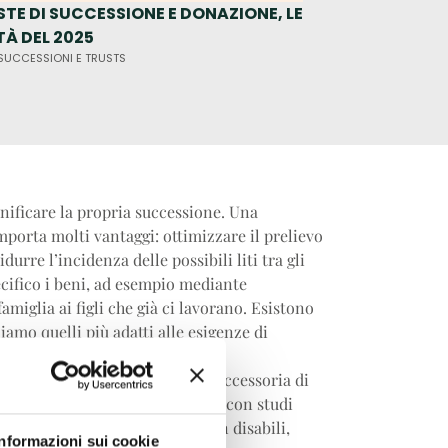
TE DI SUCCESSIONE E DONAZIONE, LE
LE NUOVE REGOLE
À DEL 2025
DI SUCCESSIONE
SUCCESSIONI E TRUSTS
SUCCESSIONI E TRUSTS
anificare la propria successione. Una
porta molti vantaggi: ottimizzare il prelievo
durre l’incidenza delle possibili liti tra gli
cifico i beni, ad esempio mediante
famiglia ai figli che già ci lavorano. Esistono
iamo quelli più adatti alle esigenze di
erienza nella pianificazione successoria di
he alla reciproca collaborazione con studi
e, accompagniamo le famiglie con disabili,
Informazioni sui cookie