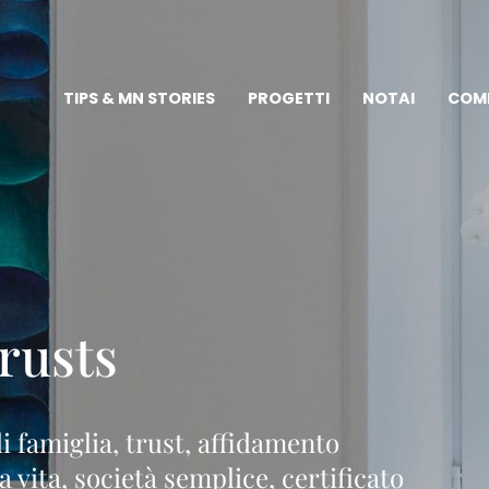
TIPS & MN STORIES
PROGETTI
NOTAI
COM
rusts
 famiglia, trust, affidamento
a vita, società semplice, certificato