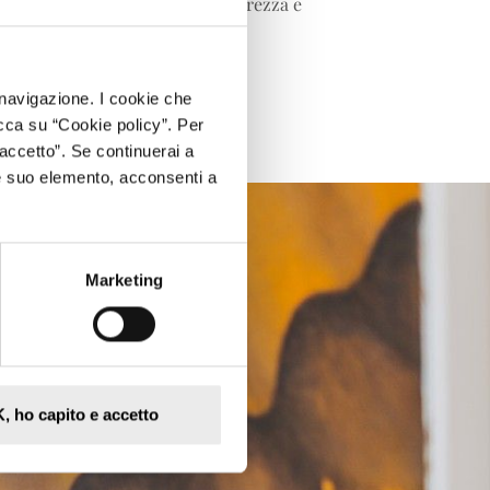
ù idonei per garantire loro sicurezza e
 di noi.
i navigazione. I cookie che
cca su “Cookie policy”. Per
accetto”. Se continuerai a
e suo elemento, acconsenti a
Marketing
, ho capito e accetto