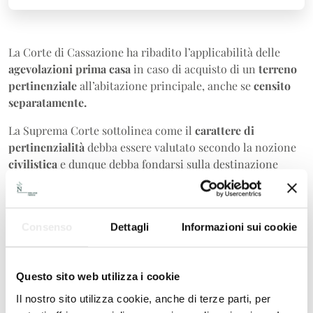
La Corte di Cassazione ha ribadito l’applicabilità delle
agevolazioni prima casa
in caso di acquisto di un
terreno
pertinenziale
all’abitazione principale, anche se
censito
separatamente.
La Suprema Corte sottolinea come il
carattere di
pertinenzialità
debba essere valutato secondo la nozione
civilistica
e dunque debba fondarsi sulla destinazione
effettiva del bene pertinenziale a servizio ed ornamento
del bene principale.
La pronuncia è molto importante poiché
contrasta con
Consenso
Dettagli
Informazioni sui cookie
quanto sostenuto dell’Agenzia delle Entrate
che, al
contrario, richiede l’accorpamento catastale o la
graffatura del terreno pertinenziale ai fini
Questo sito web utilizza i cookie
dell’applicazione delle agevolazioni prima casa.
Il nostro sito utilizza cookie, anche di terze parti, per