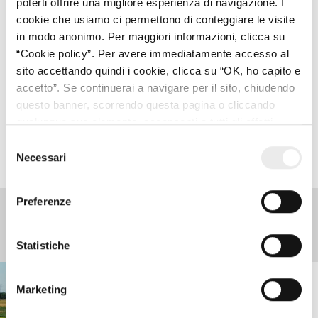
poterti offrire una migliore esperienza di navigazione. I
Nel caso dei terreni, infine, al contrario di quanto avviene
cookie che usiamo ci permettono di conteggiare le visite
per alcune categorie catastali,
non si applica il limite
di
in modo anonimo. Per maggiori informazioni, clicca su
una sola pertinenza per ciascuna categoria catastale.
“Cookie policy”. Per avere immediatamente accesso al
sito accettando quindi i cookie, clicca su “OK, ho capito e
accetto”. Se continuerai a navigare per il sito, chiudendo
questo banner, scorrendo questa pagina o cliccando
qualunque suo elemento, acconsenti a tutti gli effetti
SEGUITECI SU LINKEDIN
all’uso dei cookie. Diversamente, potrai abbandonare il
Selezione
sito
Necessari
del
consenso
Preferenze
Tips e Stories
Statistiche
Marketing