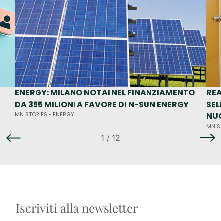
ENERGY: MILANO NOTAI NEL FINANZIAMENTO
REA
DA 355 MILIONI A FAVORE DI N-SUN ENERGY
SEL
MN STORIES •
ENERGY
NUO
MN S
1
/ 12
Iscriviti alla newsletter