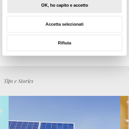
Chieffo, supportati dall’associate Luca Coppola.
OK, ho capito e accetto
Gli aspetti notarili dell’operazione sono stati seguiti da
Giovannella Condò
, co-founder di
Milano Notai
.
Accetta selezionati
Rifiuta
LEGGI ARTICOLO
Tips e Stories