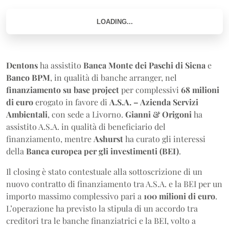
Dentons
ha assistito
Banca Monte dei Paschi di Siena
e
Banco BPM
, in qualità di banche arranger, nel
finanziamento su base project
per complessivi
68 milioni
di euro
erogato in favore di
A.S.A. – Azienda Servizi
Ambientali
, con sede a Livorno.
Gianni & Origoni
ha
assistito A.S.A. in qualità di beneficiario del
finanziamento, mentre
Ashurst
ha curato gli interessi
della
Banca europea per gli investimenti (BEI)
.
Il closing è stato contestuale alla sottoscrizione di un
nuovo contratto di finanziamento tra A.S.A. e la BEI per un
importo massimo complessivo pari a
100 milioni di euro
.
L’operazione ha previsto la stipula di un accordo tra
creditori tra le banche finanziatrici e la BEI, volto a