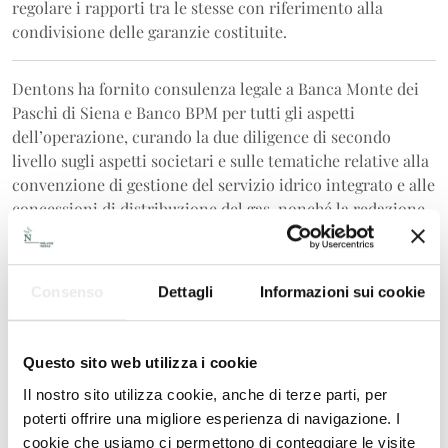
regolare i rapporti tra le stesse con riferimento alla
condivisione delle garanzie costituite.
Dentons ha fornito consulenza legale a Banca Monte dei
Paschi di Siena e Banco BPM per tutti gli aspetti
dell’operazione, curando la due diligence di secondo
livello sugli aspetti societari e sulle tematiche relative alla
convenzione di gestione del servizio idrico integrato e alle
concessioni di distribuzione del gas, nonché la redazione,
negoziazione e finalizzazione della documentazione
finanziaria — tra cui il contratto di finanziamento, gli atti
di cancellazione delle garanzie esistenti, i nuovi
Consenso
Dettagli
Informazioni sui cookie
documenti di garanzia e l’accordo intercreditorio con la
BEI. Il team di Dentons è stato guidato dal partner Luigi
Costa, head della business unit Project, Energy and
Questo sito web utilizza i cookie
Infrastructure per l’Italia e sector leader Europe
Il nostro sito utilizza cookie, anche di terze parti, per
Industrials, Transportation and Infrastructure, con il
poterti offrire una migliore esperienza di navigazione. I
supporto della managing counsel Ginevra Biadico,
cookie che usiamo ci permettono di conteggiare le visite