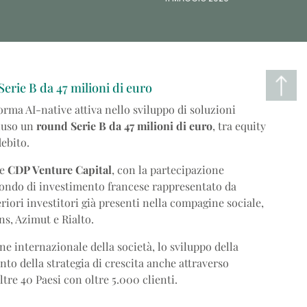
erie B da 47 milioni di euro
forma AI-native attiva nello sviluppo di soluzioni
hiuso un
round Serie B da 47 milioni di euro
, tra equity
ebito.
e
CDP Venture Capital
, con la partecipazione
fondo di investimento francese rappresentato da
riori investitori già presenti nella compagine sociale,
ns, Azimut e Rialto.
ne internazionale della società, lo sviluppo della
nto della strategia di crescita anche attraverso
tre 40 Paesi con oltre 5.000 clienti.