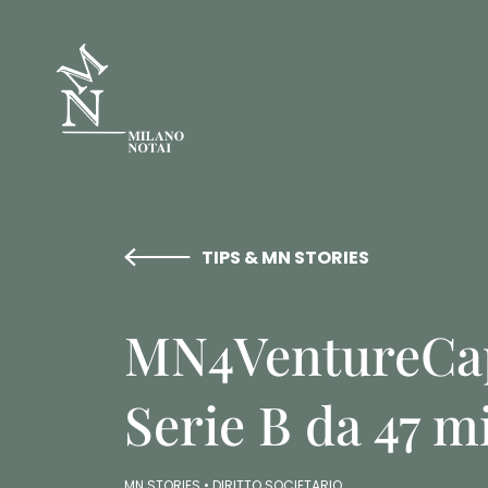
TIPS & MN STORIES
MN4VentureCap
Serie B da 47 mi
MN STORIES •
DIRITTO SOCIETARIO