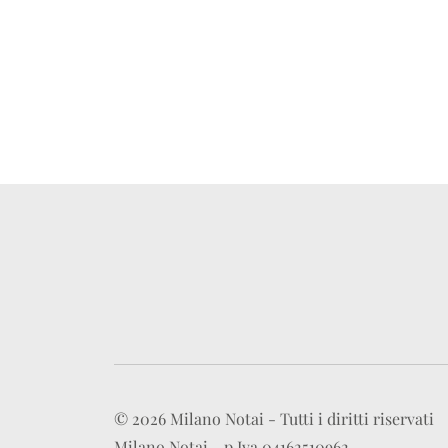
© 2026 Milano Notai - Tutti i diritti riservati
Milano Notai - p.Iva 04162510962