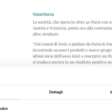
Smartness
La società, che opera in oltre 40 Paesi con u
Austria e Svizzera), punta ora alla costruzi
altre strutture.
“Dal round di Serie A guidato da Partech Sma
investendo su nuovi prodotti e nuove geogr
ultimi mesi dell’anno inizi a emergere un fl
si traduca ancora in un risultato positivo s
positivo l’anno prossimo –
Luca Rodella
, c
focus continuano a essere l’innovazione e la
crescere e innovare bisogna investire”.
L’obiettivo è aumentare ulteriormente l’ac
Dettagli
un'accelerazione importante negli ultimi m
le idee chiare per crescere a ritmi ancor più 
continuerà a pesare per il 70-80%. Poi c’è l
ookie