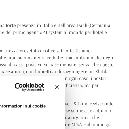
na forte presenza in Italia e nell'area Dach (Germania,
one del primo agentic AI system al mondo per hotel e
rtness è cresciuta di oltre sei volte. Stiamo
afie, non siamo ancora redditizi ma contiamo che negli
usso di cassa positivo su base mensile, senza che questo
u base annua, con l’obiettivo di raggiungere un Ebitda
o-founder e ceo di Smartness – In ogni caso, i nostri
 crescita. Sempre guidati dall’efficienza, ma per
celerazione
, attivando diverse leve. “Stiamo registrando
Informazioni sui cookie
esi, con una crescita del 10% mese su mese, e abbiamo
sostenuti. La priorità è la crescita organica, che
a crescita per linee esterne tramite M&A e abbiamo già