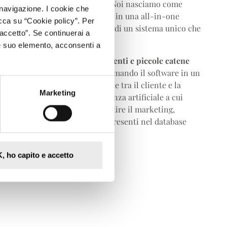
tra visione e i nostri obiettivi. Noi nasciamo come
i navigazione. I cookie che
Nel tempo ci siamo trasformati in una all-in-one
cca su “Cookie policy”. Per
risiede proprio nella presenza di un sistema unico che
accetto”. Se continuerai a
e suo elemento, acconsenti a
operty manager, hotel indipendenti e piccole catene
iti operativi complessi
, trasformando il software in un
’intero processo di interazione tra il cliente e la
Marketing
llo di affidamento sull’intelligenza artificiale a cui
viaggiatore. Oppure possiamo gestire il marketing,
i grazie ai dati dei viaggiatori presenti nel database
sterni..”
, ho capito e accetto