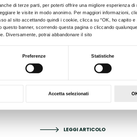
selezionato alcune realtà in linea con la nos
 anche di terze parti, per poterti offrire una migliore esperienza d
Smartpricing e come single-point solution. 
ggiare le visite in modo anonimo. Per maggiori informazioni, cli
company e stiamo vedendo che la vera forza 
 al sito accettando quindi i cookie, clicca su “OK, ho capito e 
interconnette le varie soluzioni.”
ndo questo banner, scorrendo questa pagina o cliccando qualunqu
ookie. Diversamente, potrai abbandonare il sito
Smartness punta a offrire soprattutto a pr
un sistema di agenti IA a cui delegare comp
esecutore: “Noi possiamo prendere in carico l
Preferenze
Statistiche
struttura, con l’albergatore che decide il live
delega la gestione di tutte le richieste del 
sviluppando piani editoriali e altri strument
delle struttura, o in altri software nostri o e
Accetta selezionati
OK
Per maggiori informazioni
:
smartness.
com
LEGGI ARTICOLO