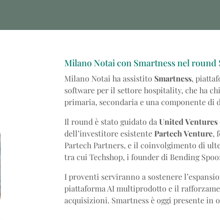
Milano Notai con Smartness nel round S
Milano Notai ha assistito
Smartness
, piatta
software per il settore hospitality, che ha c
primaria, secondaria e una componente di d
Il round è stato guidato da
United Ventures
dell’investitore esistente
Partech Venture
, 
Partech Partners, e il coinvolgimento di ulte
tra cui Techshop, i founder di Bending Spoo
I proventi serviranno a sostenere l’espansio
piattaforma AI multiprodotto e il rafforzame
acquisizioni. Smartness è oggi presente in ol