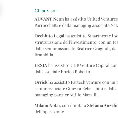
Gli advisor
ADVANT Nctm
ha assistito United Venture
Parrocchetti e dalla managing associate Nat
Occhiuto Legal
ha assistito Smartness e i so
strutturazione dell’investimento, con un t
dalla senior associate Beatrice Gragnoli, dal
Brambilla.
LEXIA
ha assistito CDP Venture Capital co
dall’associate Enrico Roberto.
Orrick
ha assistito Partech Venture con un 
senior associate Ginevra Rebecchini e dall’a
managing partner Attilio Mazzilli.
Milano Notai
, con il notaio
Stefania Anzeli
dell’operazione.