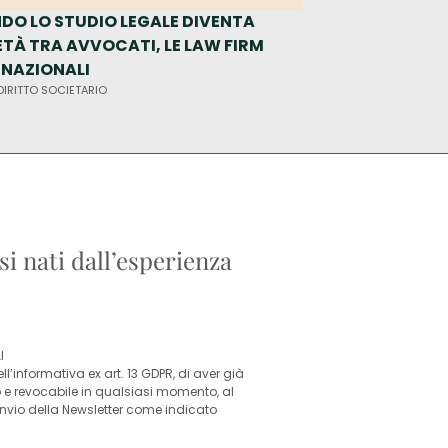
DO LO STUDIO LEGALE DIVENTA
MN4VENTURECAP
ETÀ TRA AVVOCATI, LE LAW FIRM
CHIUDE UN SEED R
RNAZIONALI
EURO
DIRITTO SOCIETARIO
MN STORIES •
DIRITTO SO
si nati dall’esperienza
I
l’informativa ex art. 13 GDPR, di aver già
o e revocabile in qualsiasi momento, al
’invio della Newsletter come indicato