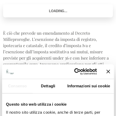
È ciò che prevede un emendamento al Decreto
Milleproroghe. L’esenzione da imposta di registro,
ipotecaria e catastale, il credito d’imposta Iva e
l’esenzione dall’imposta sostitutiva sui mutui, misure
previste per gli acquirenti under 36 e con Isee inferiore a
quarantamila euro, trovavano applicazione per gli atti
stipulati fino al 31 dicembre 2023.
La modifica al Milleproroghe, nell’ottica di dare certezza
Consenso
Dettagli
Informazioni sui cookie
ai rapporti giuridici in corso, fa salva l’agevolazione
qualora, entro il 31 dicembre 2023, sia stato sottoscritto il
contratto preliminare di acquisto, purché il definitivo
Questo sito web utilizza i cookie
venga siglato entro il 31 dicembre 2024.
Il nostro sito utilizza cookie, anche di terze parti, per
Per coloro che hanno già stipulato il definitivo, tra