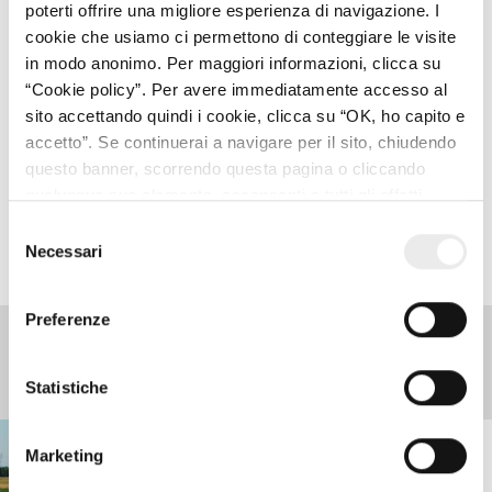
poterti offrire una migliore esperienza di navigazione. I
gennaio 2024 e l’entrata in vigore della legge di
cookie che usiamo ci permettono di conteggiare le visite
conversione del Milleproroghe, è previsto un meccanismo
in modo anonimo. Per maggiori informazioni, clicca su
di compensazione delle imposte pagate in eccesso.
“Cookie policy”. Per avere immediatamente accesso al
sito accettando quindi i cookie, clicca su “OK, ho capito e
accetto”. Se continuerai a navigare per il sito, chiudendo
questo banner, scorrendo questa pagina o cliccando
qualunque suo elemento, acconsenti a tutti gli effetti
all’uso dei cookie. Diversamente, potrai abbandonare il
SEGUITECI SU LINKEDIN
Selezione
sito
Necessari
del
consenso
Preferenze
Tips e Stories
Statistiche
Marketing