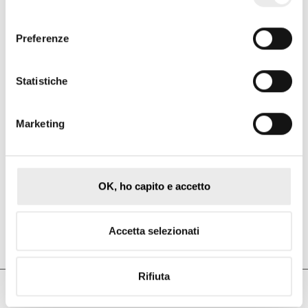
Analizzare le opportunità offerte da]i finanziamenti
consenso
pubblici e privati.
Preferenze
Presentare casi di studio di successo e best practice
nel finanziamento di impianti fotovoltaici.
Facilitare il networking tra sviluppatori di progetti,
Statistiche
investitori, istituzioni finanziarie e altri stakeholder.
Marketing
Il notaio
Giovannella Condò
, Co-founder di Milano Notai,
tra i relatori per parlare di "
Finanziamento delle CER
".
OK, ho capito e accetto
Scopri tutto il Programma e Iscriviti >
Accetta selezionati
Rifiuta