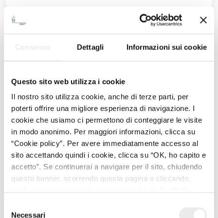
Evento – venerdì 18 ottobre 2024 – dalle ore 9:00
alle 13:30
Consenso
Dettagli
Informazioni sui cookie
Questo sito web utilizza i cookie
L’ultima tappa del Tour 2024 di ITALIA SOLARE è un
evento dedicato all’esplorazione delle opportunità e delle
Il nostro sito utilizza cookie, anche di terze parti, per
sfide legate al
finanziamento delle installazioni di
poterti offrire una migliore esperienza di navigazione. I
impianti fotovoltaici
. In un contesto di crescente
cookie che usiamo ci permettono di conteggiare le visite
attenzione verso le energie rinnovabili e la sostenibilità
in modo anonimo. Per maggiori informazioni, clicca su
ambientale, il finanziamento dei progetti fotovoltaici
“Cookie policy”. Per avere immediatamente accesso al
rappresenta una leva fondamentale per accelerare la
sito accettando quindi i cookie, clicca su “OK, ho capito e
transizione energetica e ridurre le emissioni di carbonio.
accetto”. Se continuerai a navigare per il sito, chiudendo
questo banner, scorrendo questa pagina o cliccando
Obiettivi:
qualunque suo elemento, acconsenti a tutti gli effetti
all’uso dei cookie. Diversamente, potrai abbandonare il
Fornire una panoramica delle principali fonti di
Selezione
sito
finanziamento disponibili per i progetti fotovoltaici.
Necessari
del