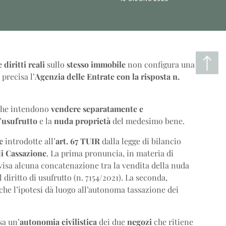
 diritti reali
sullo
stesso immobile
non configura una
 precisa l’
Agenzia delle Entrate con la risposta n.
 che intendono
vendere separatamente e
’
usufrutto
e la
nuda proprietà
del medesimo bene.
e
introdotte all’
art. 67 TUIR
dalla legge di bilancio
di Cassazione
. La prima pronuncia, in materia di
visa alcuna concatenazione tra la vendita della nuda
 diritto di usufrutto (n. 7154/2021). La seconda,
 che l’ipotesi dà luogo all’autonoma tassazione dei
sa un’
autonomia civilistica
dei due
negozi
che ritiene