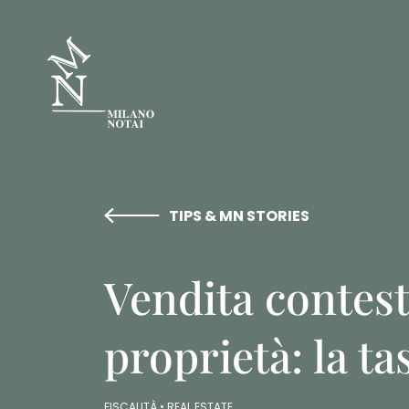
TIPS & MN STORIES
Vendita contest
proprietà: la t
FISCALITÀ •
REAL ESTATE